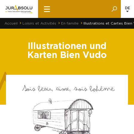
DE
Accueil
Loisirs et Activités
En famille
Illustrations et Cartes Bie
Illustrationen und
Karten Bien Vudo