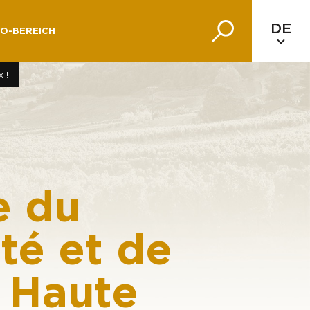
DE
O-BEREICH
 !
e du
té et de
e Haute