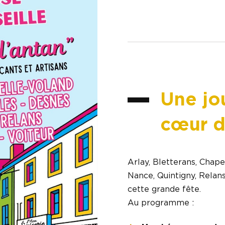
Une jo
cœur d
Arlay, Bletterans, Chap
Nance, Quintigny, Relans,
cette grande fête.
Au programme :