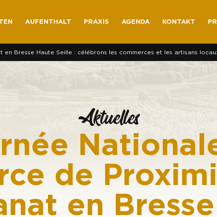
TEN
AUFENTHALT
PRAXIS
AGENDA
KONTAKT
PR
en Bresse Haute Seille : célébrons les commerces et les artisans locaux
Aktuelles
rnée National
e de Proximi
sanat en Bress