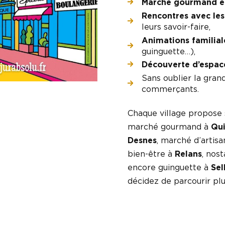
Marché gourmand et
Rencontres avec les
leurs savoir-faire,
Animations familial
guinguette…),
Découverte d’espace
Sans oublier la gra
commerçants.
Chaque village propose 
marché gourmand à
Qui
Desnes
, marché d’artis
bien-être à
Relans
, nost
encore guinguette à
Sel
décidez de parcourir pl