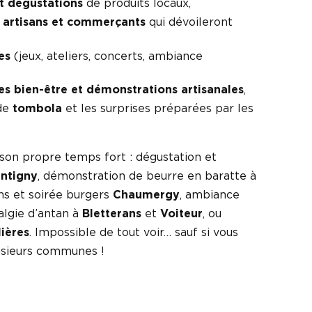
 dégustations
de produits locaux,
 artisans et commerçants
qui dévoileront
es
(jeux, ateliers, concerts, ambiance
s bien-être et démonstrations artisanales
,
nde
tombola
et les surprises préparées par les
son propre temps fort : dégustation et
ntigny
, démonstration de beurre en baratte à
ans et soirée burgers
Chaumergy
, ambiance
algie d’antan à
Bletterans
et
Voiteur
, ou
lières
. Impossible de tout voir… sauf si vous
usieurs communes !