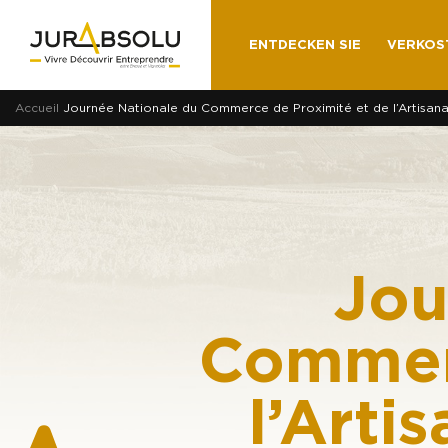
ENTDECKEN SIE
VERKOS
Accueil
Journée Nationale du Commerce de Proximité et de l’Artisanat 
Jou
Commerc
l’Arti