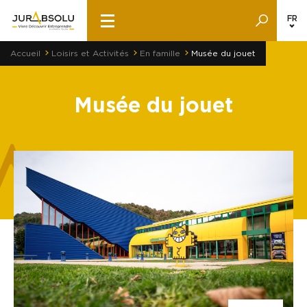
FR
Accueil
Loisirs et Activités
En famille
Musée du jouet
Musée du jouet