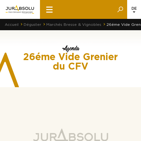
DE
Accueil
Déguster
Marchés Bresse & Vignobles
26éme Vide Gren
Agenda
26éme Vide Grenier
du CFV