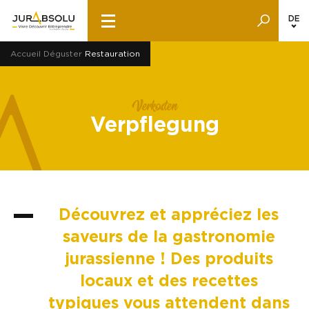
DE
Accueil
Déguster
Restauration
Verkosten
Verpflegung
Découvrez et appréciez les
saveurs de la gastronomie
jurassienne ! Des produits
locaux et des recettes
typiques vous attendent dans