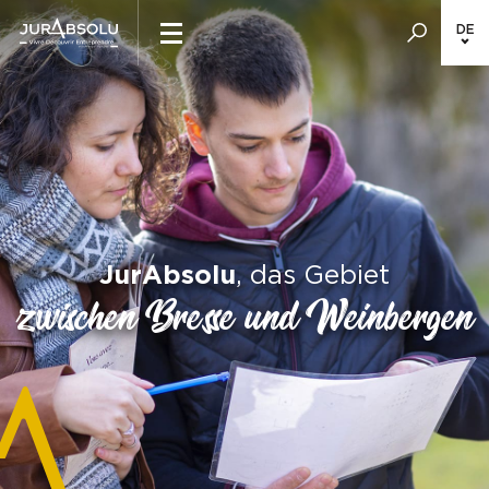
DE
JurAbsolu
, das Gebiet
zwischen Bresse und Weinbergen