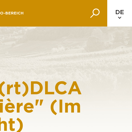
DE
O-BEREICH
A(rt)DLCA
ière" (Im
ht)