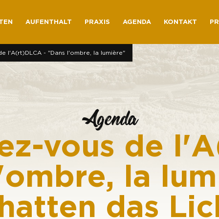
TEN
AUFENTHALT
PRAXIS
AGENDA
KONTAKT
PR
e l'A(rt)DLCA - "Dans l'ombre, la lumière"
Agenda
ez-vous de l'
l'ombre, la lum
hatten das Lic