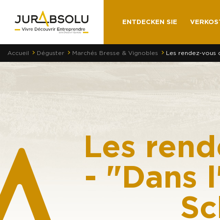
ENTDECKEN SIE
VERKOS
Accueil
Déguster
Marchés Bresse & Vignobles
Les rendez-vous d
Les rend
- "Dans 
Sc