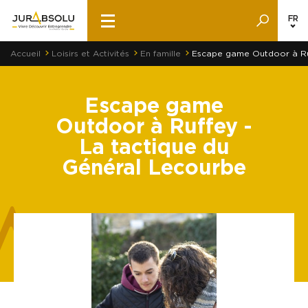
FR
Accueil
Loisirs et Activités
En famille
Escape game Outdoor à Ruf
Escape game
Outdoor à Ruffey -
La tactique du
Général Lecourbe