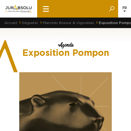
FR
Accueil
Déguster
Marchés Bresse & Vignobles
Exposition Pomp
Agenda
Exposition Pompon