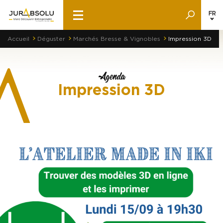
FR
Accueil
Déguster
Marchés Bresse & Vignobles
Impression 3D
Agenda
Impression 3D