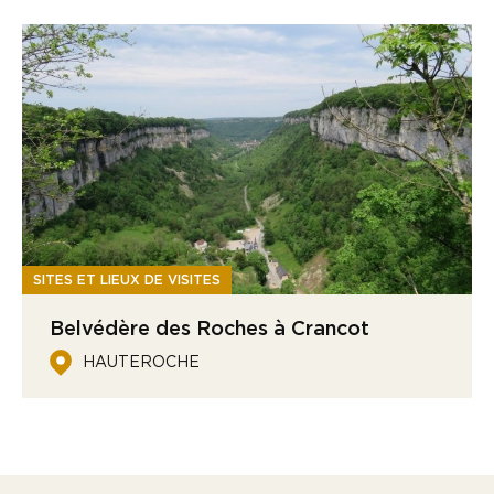
SITES ET LIEUX DE VISITES
Belvédère des Roches à Crancot
HAUTEROCHE
Leaflet
| ©
OpenStreetMap
contributors
+
−