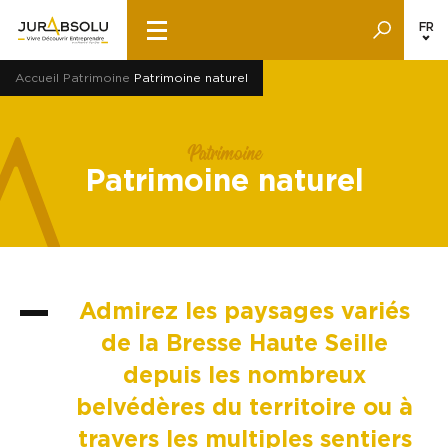
FR
Accueil
Patrimoine
Patrimoine naturel
Patrimoine
Patrimoine naturel
Admirez les paysages variés
de la Bresse Haute Seille
depuis les nombreux
belvédères du territoire ou à
travers les multiples sentiers