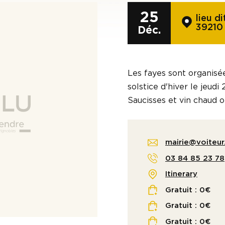
25
lieu d
39210
Déc.
Les fayes sont organisé
solstice d'hiver le jeud
Saucisses et vin chaud o
mairie@voiteur.
03 84 85 23 78
Itinerary
Gratuit : 0€
Gratuit : 0€
Gratuit : 0€