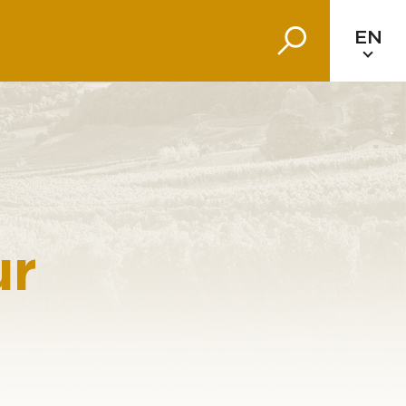
EN
ur