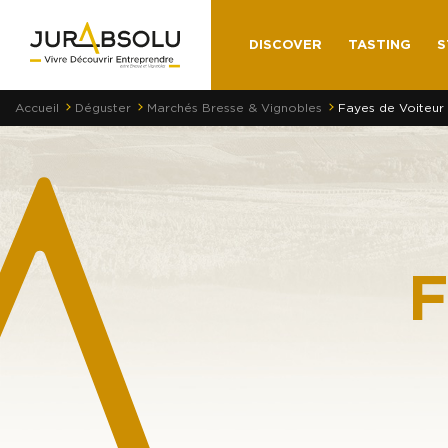
DISCOVER
TASTING
S
Accueil
Déguster
Marchés Bresse & Vignobles
Fayes de Voiteur
F